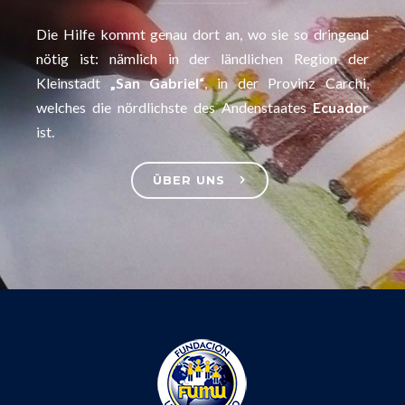
Die Hilfe kommt genau dort an, wo sie so dringend
nötig ist: nämlich in der ländlichen Region der
Kleinstadt
„San Gabriel“
, in der Provinz Carchi,
welches die nördlichste des Andenstaates
Ecuador
ist.
ÜBER UNS